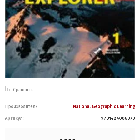
Спецпредложение:
Результатов на странице:
Обратная связь
Логин или e-mail:
Найти
Сравнить
Ваше имя:
*
Производитель
National Geographic Learning
Пароль:
Артикул:
9781424006373
Ваш телефон:
*