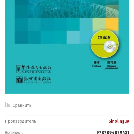
Спецпредложение:
Результатов на странице:
Найти
Обратная связь
Логин или e-mail:
Сравнить
Ваше имя:
*
Пароль:
Производитель
Sinolingua
Артикул:
9787894879431
Ваш телефон:
*