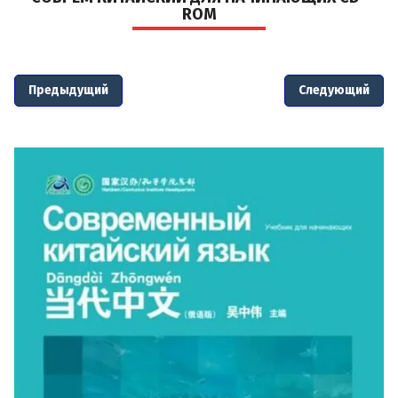
#Подготовка к экз
ROM
#Словари
Название:
Предыдущий
Следующий
Артикул:
Выберите категорию:
Производитель:
Новинка: