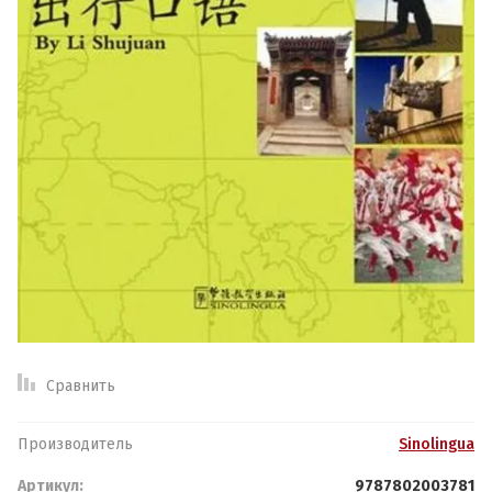
Спецпредложение:
Результатов на странице:
Найти
Обратная связь
Логин или e-mail:
Сравнить
Ваше имя:
*
Пароль:
Производитель
Sinolingua
Артикул:
9787802003781
Ваш телефон:
*