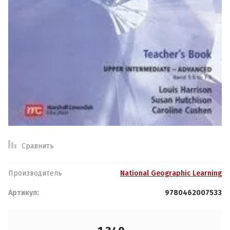
Спецпредложение:
Результатов на странице:
Обратная связь
Логин или e-mail:
Сравнить
Найти
Ваше имя:
*
Производитель
National Geographic Learning
Пароль:
Артикул:
9780462007533
Ваш телефон:
*