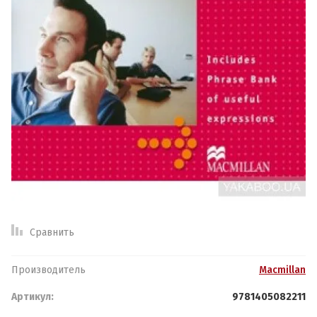
Спецпредложение:
Результатов на странице:
Найти
Обратная связь
Логин или e-mail:
Сравнить
Ваше имя:
*
Производитель
Macmillan
Пароль:
Артикул:
9781405082211
Ваш телефон:
*