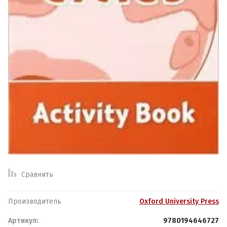
Спецпредложение:
Результатов на странице:
Найти
Обратная связь
Логин или e-mail:
Сравнить
Ваше имя:
*
Пароль:
Производитель
Oxford University Press
Артикул:
9780194646727
Ваш телефон:
*