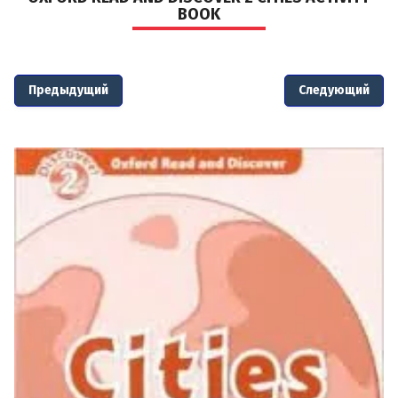
#Подготовка к экз
BOOK
#Словари
Название:
Предыдущий
Следующий
Артикул:
Выберите категорию:
Производитель:
Новинка: